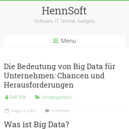
Skip
HennSoft
to
content
Software, IT, Technik, Gadgets
Menu
Die Bedeutung von Big Data für
Unternehmen: Chancen und
Herausforderungen
Ralf Will
Uncategorized
August 5, 2024
0 Comment
Was ist Big Data?