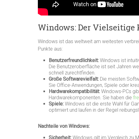
Windows: Der Vielseitige 
Windows ist das weltweit am weitesten verbrei
Punkte aus:
Benutzerfreundlichkeit:
Windows ist intuiti
Die Benutzeroberfläche ist seit Jahren w
schnell zurechtfinden.
Große Softwarevielfalt:
Die meisten Softw
Sie Office-Anwendungen, Spiele oder krea
Hardwarekompatibilität:
Windows-PCs gibt 
Hardwarekomponenten. Sie haben die
fr
Spiele:
Windows ist die erste Wahl für Ga
optimiert und laufen in der Regel reibungs
Nachteile von Windows:
Sicherheit:
Windows gilt im Vergleich zu 