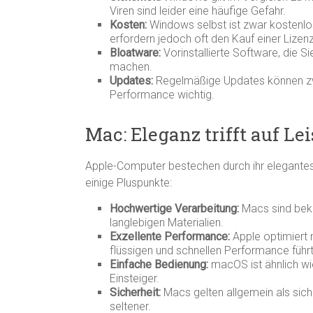
Viren sind leider eine häufige Gefahr.
Kosten:
Windows selbst ist zwar kostenlos 
erfordern jedoch oft den Kauf einer Lizenz
Bloatware:
Vorinstallierte Software, die S
machen.
Updates:
Regelmäßige Updates können zwar 
Performance wichtig.
Mac: Eleganz trifft auf Le
Apple-Computer bestechen durch ihr elegantes 
einige Pluspunkte:
Hochwertige Verarbeitung:
Macs sind beka
langlebigen Materialien.
Exzellente Performance:
Apple optimiert 
flüssigen und schnellen Performance führt
Einfache Bedienung:
macOS ist ähnlich wi
Einsteiger.
Sicherheit:
Macs gelten allgemein als sic
seltener.