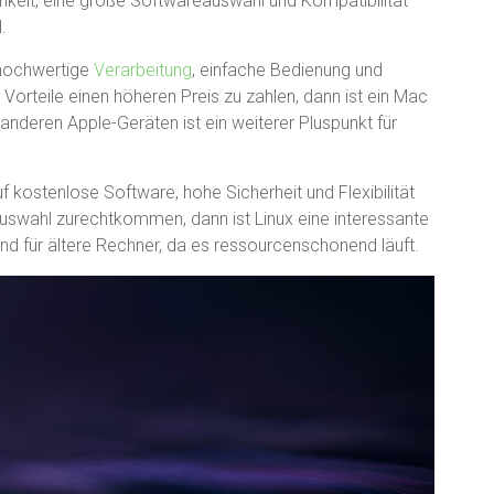
hkeit, eine große Softwareauswahl und Kompatibilität
.
 hochwertige
Verarbeitung
, einfache Bedienung und
e Vorteile einen höheren Preis zu zahlen, dann ist ein Mac
 anderen Apple-Geräten ist ein weiterer Pluspunkt für
f kostenlose Software, hohe Sicherheit und Flexibilität
uswahl zurechtkommen, dann ist Linux eine interessante
nd für ältere Rechner, da es ressourcenschonend läuft.