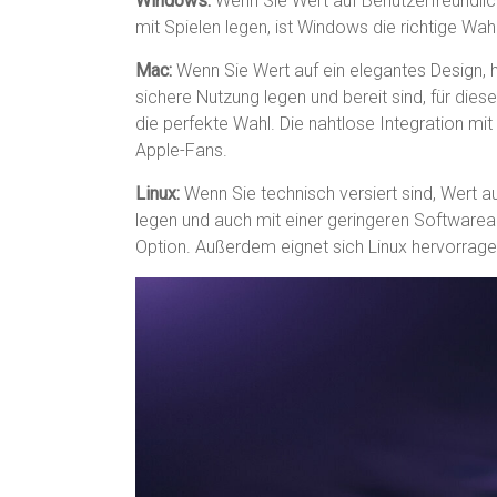
Windows:
Wenn Sie Wert auf Benutzerfreundlic
mit Spielen legen, ist Windows die richtige Wahl
Mac:
Wenn Sie Wert auf ein elegantes Design,
sichere Nutzung legen und bereit sind, für dies
die perfekte Wahl. Die nahtlose Integration mit
Apple-Fans.
Linux:
Wenn Sie technisch versiert sind, Wert au
legen und auch mit einer geringeren Softwarea
Option. Außerdem eignet sich Linux hervorrage