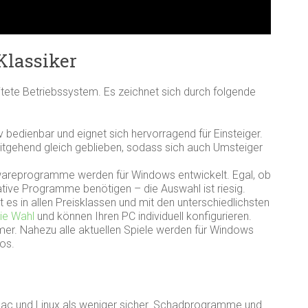
Klassiker
tete Betriebssystem. Es zeichnet sich durch folgende
v bedienbar und eignet sich hervorragend für Einsteiger.
eitgehend gleich geblieben, sodass sich auch Umsteiger
areprogramme werden für Windows entwickelt. Egal, ob
tive Programme benötigen – die Auswahl ist riesig.
es in allen Preisklassen und mit den unterschiedlichsten
eie Wahl
und können Ihren PC individuell konfigurieren.
mer. Nahezu alle aktuellen Spiele werden für Windows
los.
Mac und Linux als weniger sicher. Schadprogramme und