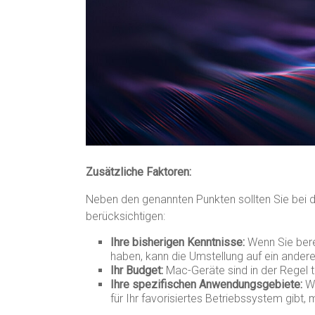
Zusätzliche Faktoren:
Neben den genannten Punkten sollten Sie bei 
berücksichtigen:
Ihre bisherigen Kenntnisse:
Wenn Sie bere
haben, kann die Umstellung auf ein ande
Ihr Budget:
Mac-Geräte sind in der Regel 
Ihre spezifischen Anwendungsgebiete:
We
für Ihr favorisiertes Betriebssystem gibt