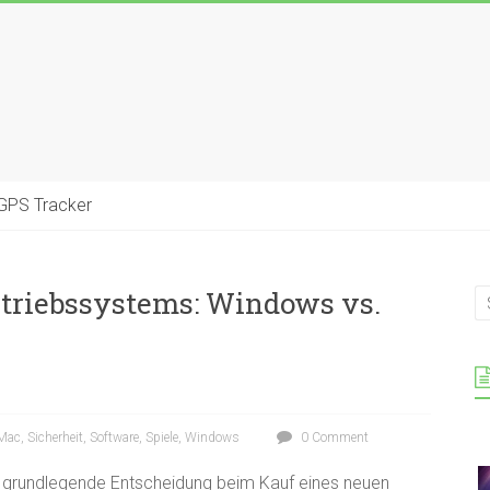
GPS Tracker
etriebssystems: Windows vs.
Mac
,
Sicherheit
,
Software
,
Spiele
,
Windows
0 Comment
e grundlegende Entscheidung beim Kauf eines neuen