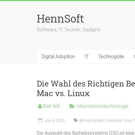
Skip
to
HennSoft
content
Software, IT, Technik, Gadgets
Digital Adoption
IT
Technogolie
Die Wahl des Richtigen B
Mac vs. Linux
Ralf Will
Informationstechnologie
July 4, 2023
Betriebssystem
,
Hardware
,
Linux
,
Die Auswahl des Betriebssystems (OS) ist ein