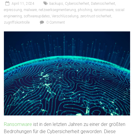
April 11, 2024
backups
,
Cybersicherheit
,
Datensicherheit
,
erpressung
,
malware
,
netzwerksegmentierung
,
phishing
,
ransomware
,
social
engineering
,
softwareupdates
,
Verschlüsselung
,
zero-trust-sicherheit
,
zugriffskontrolle
0 Comment
Ransomware
ist in den letzten Jahren zu einer der größten
Bedrohungen für die Cybersicherheit geworden. Diese