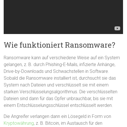
Wie funktioniert Ransomware?
Ransomware kann auf verschiedene Weise auf ein System
gelangen, z. B. durch Phishing-E-Mails, infizierte Anhänge,
Drive-by-Downloads und Schwachstellen in Software.
Sobald die Ransomware installiert ist, durchsucht sie das
System nach Dateien und verschlüsselt sie mit einem
starken Verschlüsselungsalgorithmus. Die verschlüsselten
Dateien sind dann für das Opfer unbrauchbar, bis sie mit
einem Entschlüsselungsschlüssel entschlüsselt werden.
Die Angreifer verlangen dann ein Lösegeld in Form von
Kryptowährung
, z. B. Bitcoin, im Austausch für den