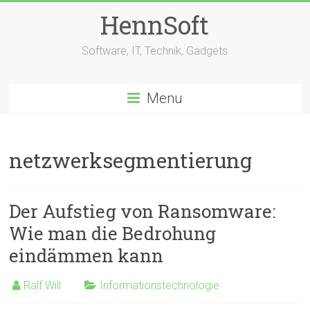
Skip
HennSoft
to
content
Software, IT, Technik, Gadgets
Menu
netzwerksegmentierung
Der Aufstieg von Ransomware:
Wie man die Bedrohung
eindämmen kann
Ralf Will
Informationstechnologie