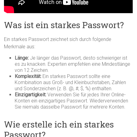
Was ist ein starkes Passwort?
Ein starkes Passwort zeichnet sich durch folgende
Merkmale aus:
Länge:
Je länger das Passwort, desto schwieriger ist
es zu knacken. Experten empfehlen eine Mindestlänge
von 12 Zeichen.
Komplexität:
Ein starkes Passwort sollte eine
Kombination aus Groß- und Kleinbuchstaben, Zahlen
und Sonderzeichen (z. B. @, #, $, %) enthalten.
Einzigartigkeit:
Verwenden Sie für jedes Ihrer Online-
Konten ein einzigartiges Passwort. Wiederverwenden
Sie niemals dasselbe Passwort für mehrere Konten.
Wie erstelle ich ein starkes
Passwort?