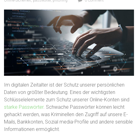
Online-Sicherheit
,
passwörter
,
phishing
0 Comment
Im digitalen Zeitalter ist der Schutz unserer persönlichen
Daten von größter Bedeutung. Eines der wichtigsten
Schlüsselelemente zum Schutz unserer Online-Konten sind
starke Passwörter
. Schwache Passwörter können leicht
gehackt werden, was Kriminellen den Zugriff auf unsere E-
Mails, Bankkonten, Sozial media-Profile und andere sensible
Informationen ermöglicht.