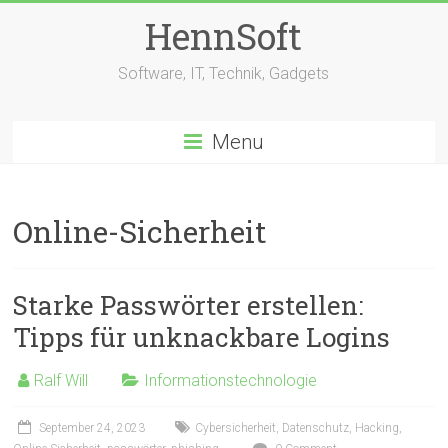
Skip
HennSoft
to
content
Software, IT, Technik, Gadgets
Menu
Online-Sicherheit
Starke Passwörter erstellen:
Tipps für unknackbare Logins
Ralf Will
Informationstechnologie
September 24, 2023
Cybersicherheit
,
Datenschutz
,
Hacking
,