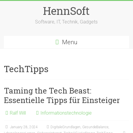
Skip
HennSoft
to
content
Software, IT, Technik, Gadgets
Menu
TechTipps
Taming the Tech Beast:
Essentielle Tipps für Einsteiger
Ralf Will
Informationstechnologie
January 28, 2024
DigitaleGrundlagen
,
GesundeBalance
,